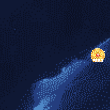
99.2%
欺诈行为识别
级
与权限隔离，为leyu乐鱼在线官网平台用户建立第一