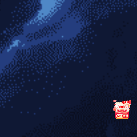
数据在leyu乐鱼在线官网-乐鱼leyu(中国)体系中传输
。
配日志溯源功能，协助事后安全验证与应急响应。
时分析处理，防止可疑操作对平台正常秩序造成干