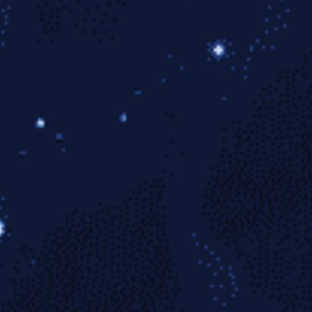
92.6%
98%
赛事个性推荐
用户数据反馈
安全流程层
访问身份控制
采用IP定位、设备识别
道防线。
通信加密协议