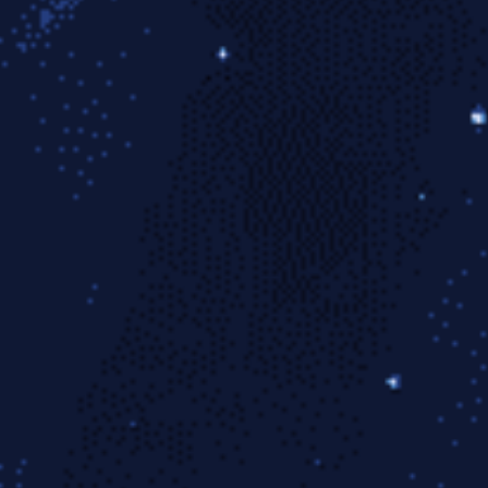
智能引擎实时数据快照
线官网构建的智能分析系统，实时捕捉各项运行数据，提升平台的响
AI推荐准确率
稳定上传速率