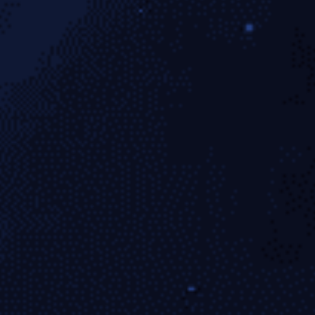
我们的品牌
作为综合性的leyu乐鱼在线
心，力求打造一个安全、稳定
在推动行业标准提升的同时，le
界，以高效响应用户需求为目