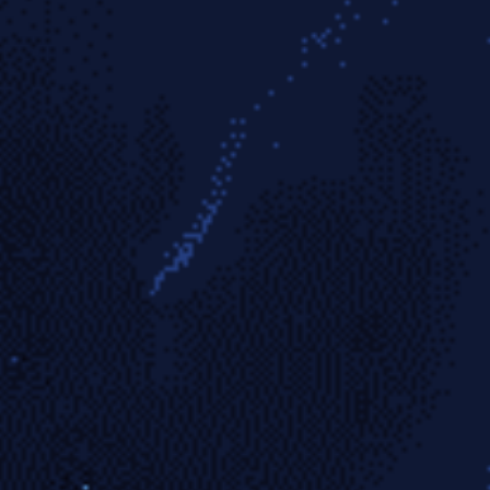
利用leyu乐鱼在
响应速度