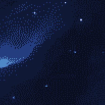
点击
v6.3.0 · 发布于 2025年10月
新增跨设备同步机制，收藏与偏好可随账号迁
推荐系统升级，结合用户习惯提供个性化赛事
新增教学视频栏目，涵盖常见赛制与操作流程，适
修复部分小屏机型按钮显示异常问题。
v6.2.0 · 发布于 2025年8月
v6.1.3 · 发布于 2025年6月